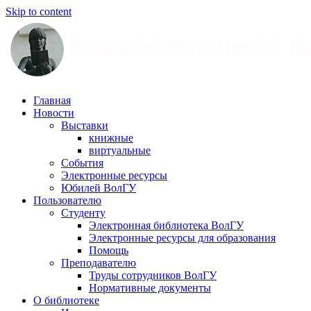
Skip to content
Научная
Главная
библиотека
Новости
им.
Выставки
О.
книжные
В.
виртуальные
Иншакова
События
Электронные ресурсы
Юбилей ВолГУ
Пользователю
Студенту
Электронная библиотека ВолГУ
Электронные ресурсы для образования
Помощь
Преподавателю
Труды сотрудников ВолГУ
Нормативные документы
О библиотеке