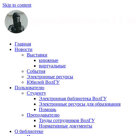
Skip to content
Научная
Главная
библиотека
Новости
им.
Выставки
О.
книжные
В.
виртуальные
Иншакова
События
Электронные ресурсы
Юбилей ВолГУ
Пользователю
Студенту
Электронная библиотека ВолГУ
Электронные ресурсы для образования
Помощь
Преподавателю
Труды сотрудников ВолГУ
Нормативные документы
О библиотеке