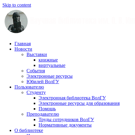
Skip to content
Научная
Главная
библиотека
Новости
им.
Выставки
О.
книжные
В.
виртуальные
Иншакова
События
Электронные ресурсы
Юбилей ВолГУ
Пользователю
Студенту
Электронная библиотека ВолГУ
Электронные ресурсы для образования
Помощь
Преподавателю
Труды сотрудников ВолГУ
Нормативные документы
О библиотеке