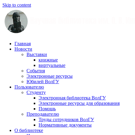
Skip to content
Научная
Главная
библиотека
Новости
им.
Выставки
О.
книжные
В.
виртуальные
Иншакова
События
Электронные ресурсы
Юбилей ВолГУ
Пользователю
Студенту
Электронная библиотека ВолГУ
Электронные ресурсы для образования
Помощь
Преподавателю
Труды сотрудников ВолГУ
Нормативные документы
О библиотеке