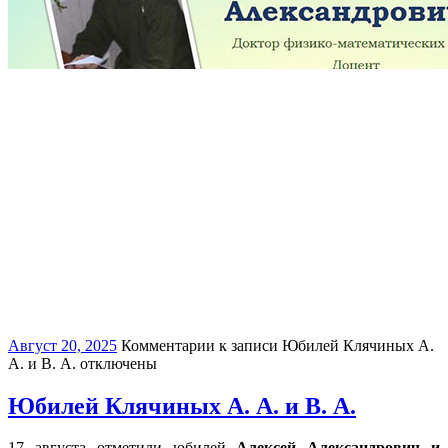
Август 20, 2025
Комментарии
к записи Юбилей Клячиных А.
А. и В. А.
отключены
Юбилей Клячиных А. А. и В. А.
17 августа отметили юбилей
Алексей Александрович и