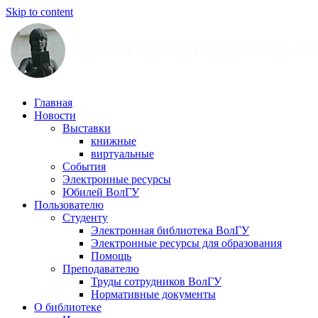
Skip to content
Научная
Главная
библиотека
Новости
им.
Выставки
О.
книжные
В.
виртуальные
Иншакова
События
Электронные ресурсы
Юбилей ВолГУ
Пользователю
Студенту
Электронная библиотека ВолГУ
Электронные ресурсы для образования
Помощь
Преподавателю
Труды сотрудников ВолГУ
Нормативные документы
О библиотеке