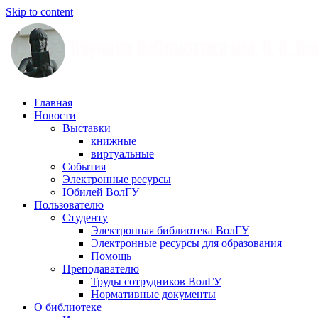
Skip to content
Научная
Главная
библиотека
Новости
им.
Выставки
О.
книжные
В.
виртуальные
Иншакова
События
Электронные ресурсы
Юбилей ВолГУ
Пользователю
Студенту
Электронная библиотека ВолГУ
Электронные ресурсы для образования
Помощь
Преподавателю
Труды сотрудников ВолГУ
Нормативные документы
О библиотеке