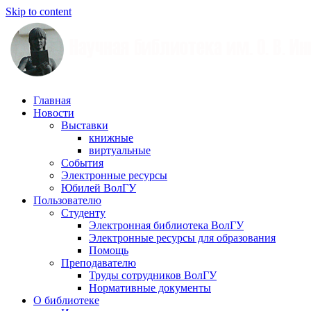
Skip to content
Научная
Главная
библиотека
Новости
им.
Выставки
О.
книжные
В.
виртуальные
Иншакова
События
Электронные ресурсы
Юбилей ВолГУ
Пользователю
Студенту
Электронная библиотека ВолГУ
Электронные ресурсы для образования
Помощь
Преподавателю
Труды сотрудников ВолГУ
Нормативные документы
О библиотеке