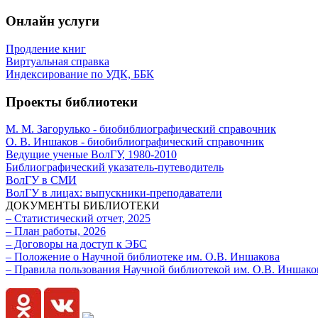
Онлайн услуги
Продление книг
Виртуальная справка
Индексирование по УДК, ББК
Проекты библиотеки
М. М. Загорулько - биобиблиографический справочник
О. В. Иншаков - биобиблиографический справочник
Ведущие ученые ВолГУ, 1980-2010
Библиографический указатель-путеводитель
ВолГУ в СМИ
ВолГУ в лицах: выпускники-преподаватели
ДОКУМЕНТЫ БИБЛИОТЕКИ
– Статистический отчет, 2025
– План работы, 2026
– Договоры на доступ к ЭБС
– Положение о Научной библиотеке им. О.В. Иншакова
– Правила пользования Научной библиотекой им. О.В. Иншако