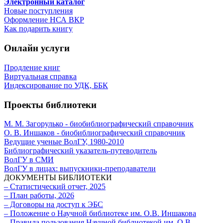
Электронный каталог
Новые поступления
Оформление НСА ВКР
Как подарить книгу
Онлайн услуги
Продление книг
Виртуальная справка
Индексирование по УДК, ББК
Проекты библиотеки
М. М. Загорулько - биобиблиографический справочник
О. В. Иншаков - биобиблиографический справочник
Ведущие ученые ВолГУ, 1980-2010
Библиографический указатель-путеводитель
ВолГУ в СМИ
ВолГУ в лицах: выпускники-преподаватели
ДОКУМЕНТЫ БИБЛИОТЕКИ
– Статистический отчет, 2025
– План работы, 2026
– Договоры на доступ к ЭБС
– Положение о Научной библиотеке им. О.В. Иншакова
– Правила пользования Научной библиотекой им. О.В.