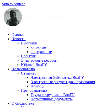
Skip to content
Научная
Главная
библиотека
Новости
им.
Выставки
О.
книжные
В.
виртуальные
Иншакова
События
Электронные ресурсы
Юбилей ВолГУ
Пользователю
Студенту
Электронная библиотека ВолГУ
Электронные ресурсы для образования
Помощь
Преподавателю
Труды сотрудников ВолГУ
Нормативные документы
О библиотеке