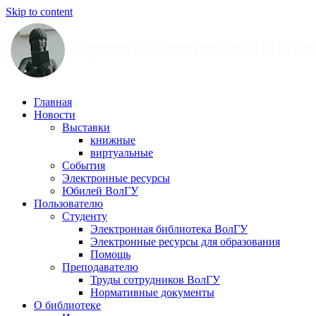
Skip to content
Научная
Главная
библиотека
Новости
им.
Выставки
О.
книжные
В.
виртуальные
Иншакова
События
Электронные ресурсы
Юбилей ВолГУ
Пользователю
Студенту
Электронная библиотека ВолГУ
Электронные ресурсы для образования
Помощь
Преподавателю
Труды сотрудников ВолГУ
Нормативные документы
О библиотеке