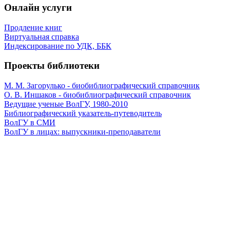
Онлайн услуги
Продление книг
Виртуальная справка
Индексирование по УДК, ББК
Проекты библиотеки
М. М. Загорулько - биобиблиографический справочник
О. В. Иншаков - биобиблиографический справочник
Ведущие ученые ВолГУ, 1980-2010
Библиографический указатель-путеводитель
ВолГУ в СМИ
ВолГУ в лицах: выпускники-преподаватели