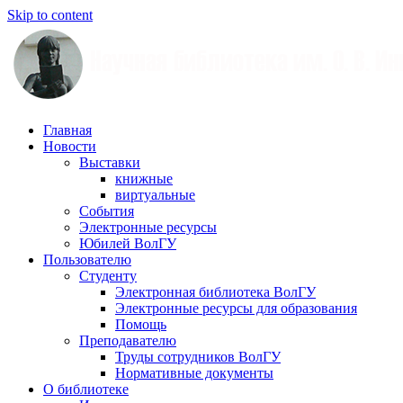
Skip to content
Научная
Главная
библиотека
Новости
им.
Выставки
О.
книжные
В.
виртуальные
Иншакова
События
Электронные ресурсы
Юбилей ВолГУ
Пользователю
Студенту
Электронная библиотека ВолГУ
Электронные ресурсы для образования
Помощь
Преподавателю
Труды сотрудников ВолГУ
Нормативные документы
О библиотеке