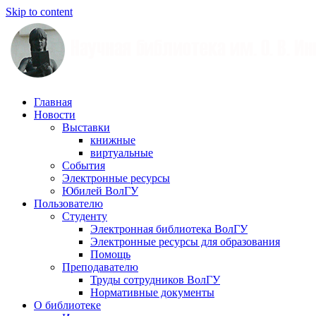
Skip to content
Научная
Главная
библиотека
Новости
им.
Выставки
О.
книжные
В.
виртуальные
Иншакова
События
Электронные ресурсы
Юбилей ВолГУ
Пользователю
Студенту
Электронная библиотека ВолГУ
Электронные ресурсы для образования
Помощь
Преподавателю
Труды сотрудников ВолГУ
Нормативные документы
О библиотеке