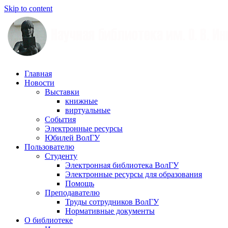
Skip to content
Научная
Главная
библиотека
Новости
им.
Выставки
О.
книжные
В.
виртуальные
Иншакова
События
Электронные ресурсы
Юбилей ВолГУ
Пользователю
Студенту
Электронная библиотека ВолГУ
Электронные ресурсы для образования
Помощь
Преподавателю
Труды сотрудников ВолГУ
Нормативные документы
О библиотеке