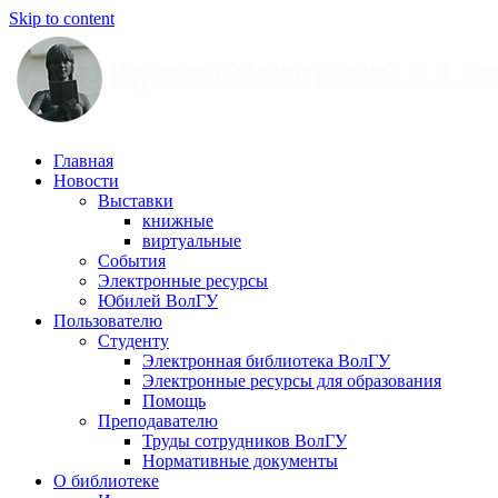
Skip to content
Научная
Главная
библиотека
Новости
им.
Выставки
О.
книжные
В.
виртуальные
Иншакова
События
Электронные ресурсы
Юбилей ВолГУ
Пользователю
Студенту
Электронная библиотека ВолГУ
Электронные ресурсы для образования
Помощь
Преподавателю
Труды сотрудников ВолГУ
Нормативные документы
О библиотеке