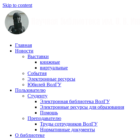
Skip to content
Научная
Главная
библиотека
Новости
им.
Выставки
О.
книжные
В.
виртуальные
Иншакова
События
Электронные ресурсы
Юбилей ВолГУ
Пользователю
Студенту
Электронная библиотека ВолГУ
Электронные ресурсы для образования
Помощь
Преподавателю
Труды сотрудников ВолГУ
Нормативные документы
О библиотеке