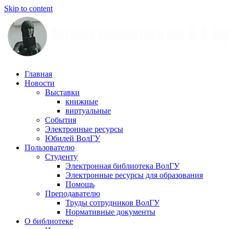
Skip to content
Главная
Научная
Новости
Выставки
библиотека
книжные
виртуальные
им.
События
Электронные ресурсы
О.
Юбилей ВолГУ
Пользователю
В.
Студенту
Электронная библиотека ВолГУ
Иншакова
Электронные ресурсы для образования
Помощь
Преподавателю
Труды сотрудников ВолГУ
Нормативные документы
О библиотеке