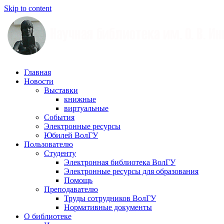
Skip to content
Научная
Главная
библиотека
Новости
им.
Выставки
О.
книжные
В.
виртуальные
Иншакова
События
Электронные ресурсы
Юбилей ВолГУ
Пользователю
Студенту
Электронная библиотека ВолГУ
Электронные ресурсы для образования
Помощь
Преподавателю
Труды сотрудников ВолГУ
Нормативные документы
О библиотеке