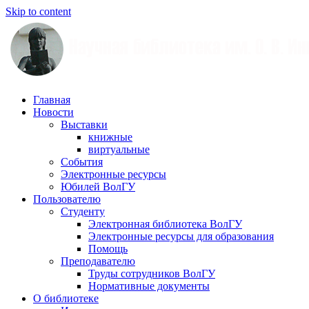
Skip to content
Научная
Главная
библиотека
Новости
им.
Выставки
О.
книжные
В.
виртуальные
Иншакова
События
Электронные ресурсы
Юбилей ВолГУ
Пользователю
Студенту
Электронная библиотека ВолГУ
Электронные ресурсы для образования
Помощь
Преподавателю
Труды сотрудников ВолГУ
Нормативные документы
О библиотеке