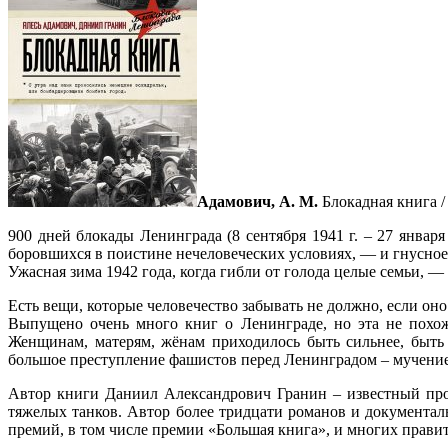
Адамович, А. М.
Блокадная книга / 
900 дней блокады Ленинграда (8 сентября 1941 г. – 27 янва
боровшихся в поистине нечеловеческих условиях, — и гнусное 
Ужасная зима 1942 года, когда гибли от голода целые семьи,
Есть вещи, которые человечество забывать не должно, если оно
Выпущено очень много книг о Ленинграде, но эта не похож
Женщинам, матерям, жёнам приходилось быть сильнее, быть
большое преступление фашистов перед Ленинградом – мучение
Автор книги Даниил Александрович Гранин – известный про
тяжелых танков. Автор более тридцати романов и документа
премий, в том числе премии «Большая книга», и многих прави