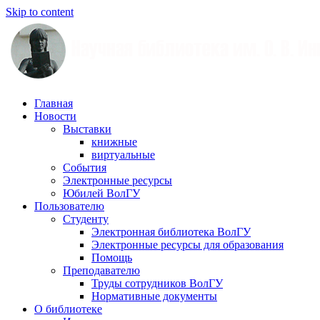
Skip to content
Научная
Главная
библиотека
Новости
им.
Выставки
О.
книжные
В.
виртуальные
Иншакова
События
Электронные ресурсы
Юбилей ВолГУ
Пользователю
Студенту
Электронная библиотека ВолГУ
Электронные ресурсы для образования
Помощь
Преподавателю
Труды сотрудников ВолГУ
Нормативные документы
О библиотеке