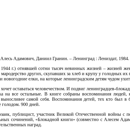
Алесь Адамович, Даниил Гранин. – Ленинград : Лениздат, 1984. – 
ря 1944 г.) отнявшей сотни тысяч невинных жизней – жизней же
мародерство других, скупавших за хлеб и крупу у голодных их 
 — и новогодние елки, на которые ленинградским детям чудом у
 хочет оставаться человечеством. И подвиг ленинградцев-блокад
а на все остальные. В книге собраны воспоминания людей, к
 выносливее самой себя. Воспоминания детей, тех кто был в 
 голодом. 900 дней.
заик, публицист, участник Великой Отечественной войны с п
льных сочинений, «Блокадной книги» (совместно с Алесем Ада
тельственных наград.