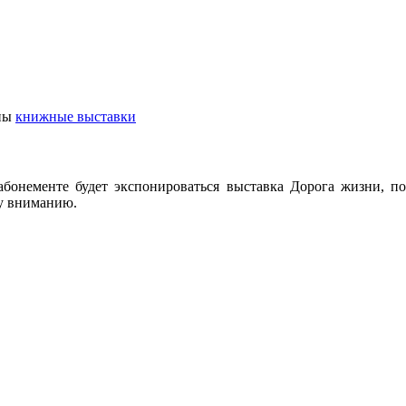
ны
книжные выставки
 абонементе будет экспонироваться выставка Дорога жизни, п
му вниманию.