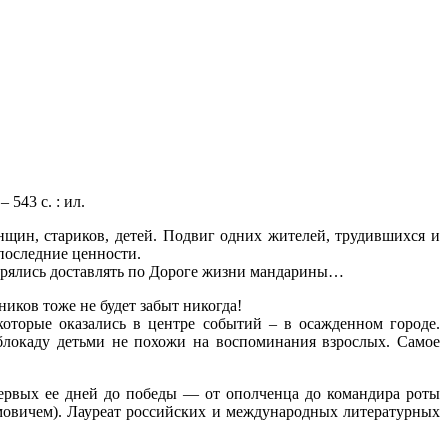
543 с. : ил.
нщин, стариков, детей. Подвиг одних жителей, трудившихся и
последние ценности.
хитрялись доставлять по Дороге жизни мандарины…
ников тоже не будет забыт никогда!
оторые оказались в центре событий – в осажденном городе.
блокаду детьми не похожи на воспоминания взрослых. Самое
ервых ее дней до победы — от ополченца до командира роты
мовичем). Лауреат российских и международных литературных