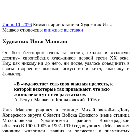
Июнь 10, 2026
Комментарии
к записи Художник Илья
Машков
отключены
книжные выставки
Художник Илья Машков
Он был бесспорно очень талантлив, входил в «золотую
десятку» европейских художников первой трети XX века.
Ему, как никому ни до него, ни после, удалось объединить в
своем творчестве высокое искусство и китч, классику и
фольклор.
«В «чудачестве» есть своя опасная прелесть, к
которой некоторые так привыкают, что всю
жизнь не могут с ней расстаться».
А. Бенуа. Машков и Кончаловский. 1916 г.
Илья Машков родился в станице Михайловской-на-Дону
Хоперского округа Области Войска Донского (ныне станица
Михайловская Урюпинского района Волгоградской
области).В 1900–1905 и 1907–1910 годах учился в Московском
училище живописи, ваяния и зодчества у знаменитых