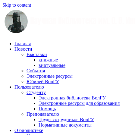
Skip to content
Научная
Главная
библиотека
Новости
им.
Выставки
О.
книжные
В.
виртуальные
Иншакова
События
Электронные ресурсы
Юбилей ВолГУ
Пользователю
Студенту
Электронная библиотека ВолГУ
Электронные ресурсы для образования
Помощь
Преподавателю
Труды сотрудников ВолГУ
Нормативные документы
О библиотеке