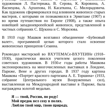
художников Л. Пастернака, В. Серова, К. Коровина, А.
Васнецова, А. Архипова, Н. Касаткина, С. Милорадовича.
Как художник сформировался под влиянием живописи старых
мастеров, с которыми он познакомился в Эрмитаже (1907) и
во время путешествия по Европе (1908), а также опыта
новейшей западноевропейской живописи, представленной в
частных собраниях С. Щукина и С. Морозова.
В 1910 году Машков возглавил объединение «Бубновый
валет», программной целью которого стало освоение
живописных принципов Сезанна.
Руководил мастерской во ВХУТЕМАСе-ВХУТЕИНе (1918–
1930), практически явился учителем целого поколения
советских художников. В 1930-е годы работы Машкова
экспонировались на многочисленных выставках в Лондоне,
Париже, Вене и других городах. В 1937 году картина
Машкова «Портрет красного партизана А. Е. Торшина» (1933,
собрание Центрального музея Вооруженных сил),
выставленная на Международной выставке в Париже, была
награждена золотой медалью.
Я — твой, Россия, по роду!
Мой предок вел соху в полях.
Люблю твой мир, твою природу,