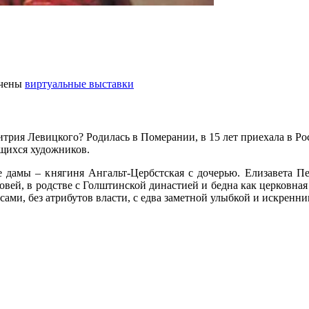
чены
виртуальные выставки
итрия Левицкого? Родилась в Померании, в 15 лет приехала в Р
щихся художников.
е дамы – княгиня Ангальт-Цербстская с дочерью. Елизавета П
вей, в родстве с Голштинской династией и бедна как церковная
ами, без атрибутов власти, с едва заметной улыбкой и искренн