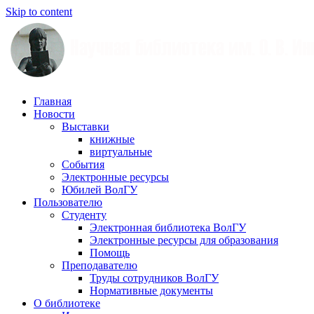
Skip to content
Научная
Главная
библиотека
Новости
им.
Выставки
О.
книжные
В.
виртуальные
Иншакова
События
Электронные ресурсы
Юбилей ВолГУ
Пользователю
Студенту
Электронная библиотека ВолГУ
Электронные ресурсы для образования
Помощь
Преподавателю
Труды сотрудников ВолГУ
Нормативные документы
О библиотеке