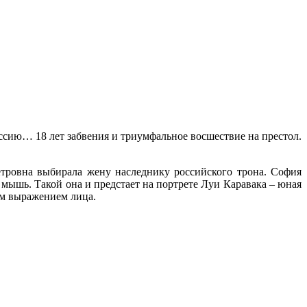
оссию… 18 лет забвения и триумфальное восшествие на престол.
етровна выбирала жену наследнику российского трона. София
 мышь. Такой она и предстает на портрете Луи Каравака – юная
им выражением лица.