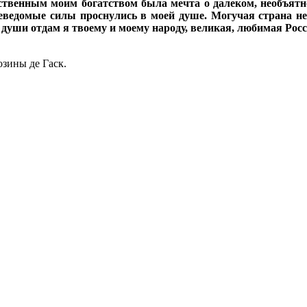
твенным моим богатством была мечта о далеком, необъятном
еведомые силы проснулись в моей душе. Могучая страна не
 души отдам я твоему и моему народу, великая, любимая Росс
зины де Гаск.