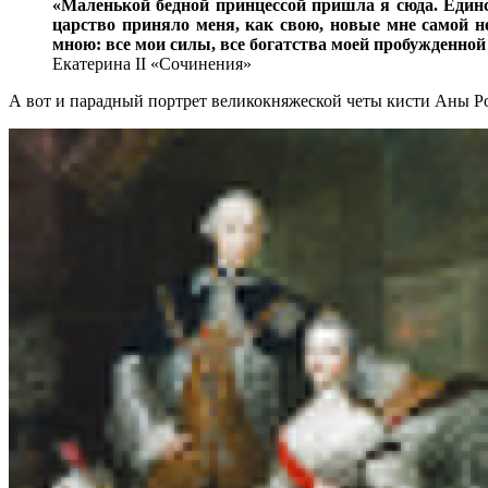
«Маленькой бедной принцессой пришла я сюда. Единс
царство приняло меня, как свою, новые мне самой н
мною: все мои силы, все богатства моей пробужденной
Екатерина II «Сочинения»
А вот и парадный портрет великокняжеской четы кисти Аны Ро