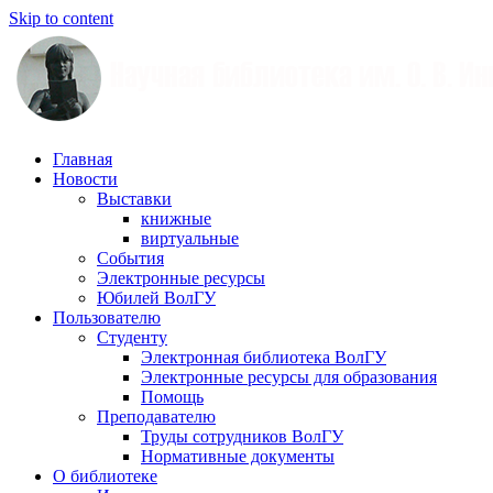
Skip to content
Научная
Главная
библиотека
Новости
им.
Выставки
О.
книжные
В.
виртуальные
Иншакова
События
Электронные ресурсы
Юбилей ВолГУ
Пользователю
Студенту
Электронная библиотека ВолГУ
Электронные ресурсы для образования
Помощь
Преподавателю
Труды сотрудников ВолГУ
Нормативные документы
О библиотеке