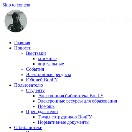
Skip to content
Научная
Главная
библиотека
Новости
им.
Выставки
О.
книжные
В.
виртуальные
Иншакова
События
Электронные ресурсы
Юбилей ВолГУ
Пользователю
Студенту
Электронная библиотека ВолГУ
Электронные ресурсы для образования
Помощь
Преподавателю
Труды сотрудников ВолГУ
Нормативные документы
О библиотеке