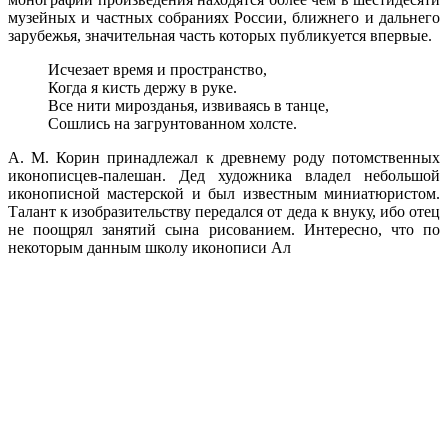
музейных и частных собраниях России, ближнего и дальнего
зарубежья, значительная часть которых публикуется впервые.
Исчезает время и пространство,
Когда я кисть держу в руке.
Все нити мирозданья, извиваясь в танце,
Сошлись на загрунтованном холсте.
А. М. Корин принадлежал к древнему роду потомственных
иконописцев-палешан. Дед художника владел небольшой
иконописной мастерской и был известным миниатюристом.
Талант к изобразительству передался от деда к внуку, ибо отец
не поощрял занятий сына рисованием. Интересно, что по
некоторым данным школу иконописи Ал