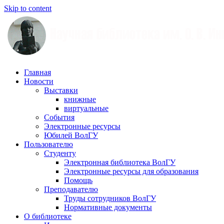
Skip to content
Научная
Главная
библиотека
Новости
им.
Выставки
О.
книжные
В.
виртуальные
Иншакова
События
Электронные ресурсы
Юбилей ВолГУ
Пользователю
Студенту
Электронная библиотека ВолГУ
Электронные ресурсы для образования
Помощь
Преподавателю
Труды сотрудников ВолГУ
Нормативные документы
О библиотеке