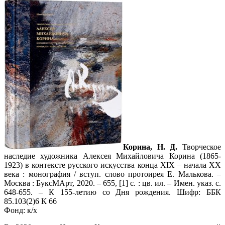
Корина, Н. Д.
Творческое
наследие художника Алексея Михайловича Корина (1865-
1923) в контексте русского искусства конца XIX – начала XX
века : монография / вступ. слово протоирея Е. Малькова. –
Москва : БуксМАрт, 2020. – 655, [1] с. : цв. ил. – Имен. указ. с.
648-655. – К 155-летию со Дня рождения. Шифр: ББК
85.103(2)6 К 66
Фонд: к/х