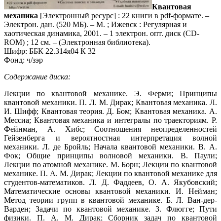
Квантовая
механика
[Электронный ресурс] : 22 книги в pdf-формате. –
Электрон. дан. (520 МБ). – М. ; Ижевск : Регулярная и
хаотическая динамика, 2001. – 1 электрон. опт. диск (CD-
ROM) ; 12 см. – (Электронная библиотека).
Шифр: ББК 22.314я04 К 32
Фонд: ч/зэр
Содержание диска:
Лекции по квантовой механике. Э. Ферми; Принципы
квантовой механики. П. Л. М. Дирак; Квантовая механика. Л.
И. Шифф; Квантовая теория. Д. Бом; Квантовая механика. А.
Мессиа; Квантовая механика и интегралы по траекториям. Р.
Фейнман, А. Хибс; Соотношения неопределенностей
Гейзенберга и вероятностная интерпретация волной
механики. Л. де Бройль; Начала квантовой механики. В. А.
Фок; Общие принципы волновой механики. В. Паули;
Лекции по атомной механике. М. Борн; Лекции по квантовой
механике. П. А. М. Дирак; Лекции по квантовой механике для
студентов-математиков. Л. Д. Фаддеев, О. А. Якубовский;
Математические основы квантовой механики. И. Нейман;
Метод теории групп в квантовой механике. Б. Л. Ван-дер-
Варден; Задачи по квантовой механике. З. Флюгге; Пути
физики. П. А. М. Дирак; Сборник задач по квантовой