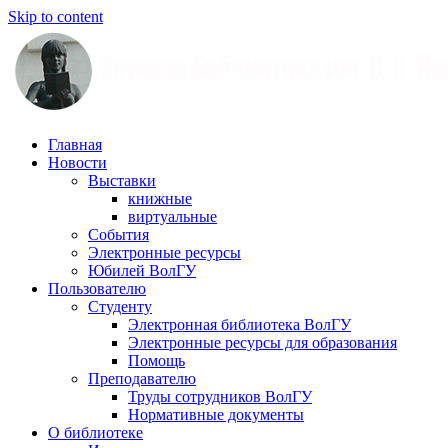
Skip to content
Научная
Главная
библиотека
Новости
им.
Выставки
О.
книжные
В.
виртуальные
Иншакова
События
Электронные ресурсы
Юбилей ВолГУ
Пользователю
Студенту
Электронная библиотека ВолГУ
Электронные ресурсы для образования
Помощь
Преподавателю
Труды сотрудников ВолГУ
Нормативные документы
О библиотеке