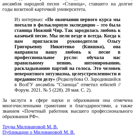
ансамбля народной песни «Станица», ставшего на долгие
годы визитной карточкой университета.
Из интервью:
«По окончании первого курса мы
поехали в фольклорную экспедицию – это была
станица Нижний Чир. Так зародилась любовь к
казачьей песне. Мы пели везде и всегда. Когда к
нам пригласили руководителя Ольгу
Григорьевну Никитенко (Кияшко), она
направила нашу любовь к песне в
профессиональное русло: обучала нас
правильному пению, интонированию,
раскладыванию партий на голоса. Это человек
невероятного энтузиазма, целеустремленности и
преданности делу»
(Редкозубова О. Зародившийся
в ВолГУ ансамбль “Станица” отметил юбилей //
Форум. 2021. № 5 (228). 28 мая. С. 2).
За заслуги в сфере науки и образования она отмечена
многочисленными грамотами и благодарностями, а также
званием «Почетный работник высшего профессионального
образования РФ».
Труды Миловановой М. В.
Публикации о Миловановой М. В.