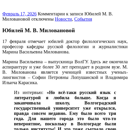
Февраль 17, 2026
Комментарии
к записи Юбилей М. В.
Миловановой
отключены
Новости
,
События
Юбилей М. В. Миловановой
17 февраля отмечает юбилей доктор филологических наук,
профессор кафедры русской филологии и журналистики
Марина Васильевна Милованова.
Марина Васильевна – выпускница ВолГУ. Здесь же окончила
аспирантуру и уже более 30 лет преподает в родном вузе. М.
В. Милованова является ученицей известных ученых-
лингвистов – Софии Петровны Лопушанской и Владимира
Ильича Карасика.
Из интервью:
«Но всё-таки русский язык c
литературой я любила больше. Когда я
заканчивала школу, Волгоградский
государственный университет уже открылся,
правда совсем недавно. Ему было всего три
года. Для нашего города это было что-то
невероятное, поскольку в Волгограде были
только институты! И это тоже сыграло свою