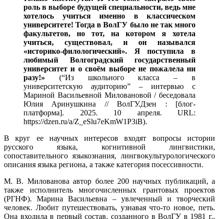
роль в выборе будущей специальности, ведь мне
хотелось учиться именно в классическом
университете! Тогда в ВолГУ было не так много
факультетов, но тот, на котором я хотела
учиться, существовал, и он назывался
«историко-филологический». Я поступила в
любимый Волгоградский государственный
университет и о своём выборе не пожалела ни
разу!»
(“Из школьного класса – в
университетскую аудиторию” – интервью с
Мариной Васильевной Миловановой / беседовала
Юлия Аринушкина // ВолГУ.Дзен : [блог-
платформа]. 2025. 10 апреля. URL:
https://dzen.ru/a/Z_eSlu7eKmW1P3iB).
В круг ее научных интересов входят вопросы истории
русского языка, когнитивной лингвистики,
сопоставительного языкознания, лингвокультурологического
описания языка региона, а также категория посессивности.
М. В. Милованова автор более 200 научных публикаций, а
также исполнитель многочисленных грантовых проектов
(РГНФ). Марина Васильевна – увлеченный и творческий
человек. Любит путешествовать, узнавая что-то новое, петь.
Она входила в первый состав, созданного в ВолГУ в 1981 г.,