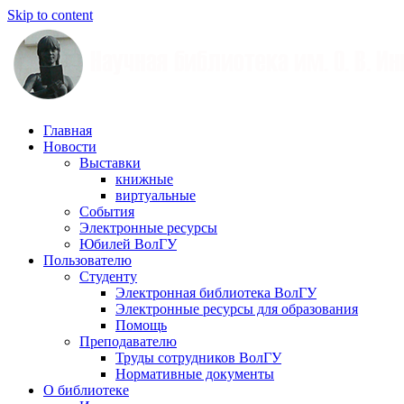
Skip to content
Научная
Главная
библиотека
Новости
им.
Выставки
О.
книжные
В.
виртуальные
Иншакова
События
Электронные ресурсы
Юбилей ВолГУ
Пользователю
Студенту
Электронная библиотека ВолГУ
Электронные ресурсы для образования
Помощь
Преподавателю
Труды сотрудников ВолГУ
Нормативные документы
О библиотеке