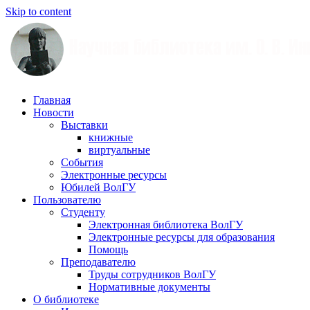
Skip to content
Научная
Главная
библиотека
Новости
им.
Выставки
О.
книжные
В.
виртуальные
Иншакова
События
Электронные ресурсы
Юбилей ВолГУ
Пользователю
Студенту
Электронная библиотека ВолГУ
Электронные ресурсы для образования
Помощь
Преподавателю
Труды сотрудников ВолГУ
Нормативные документы
О библиотеке