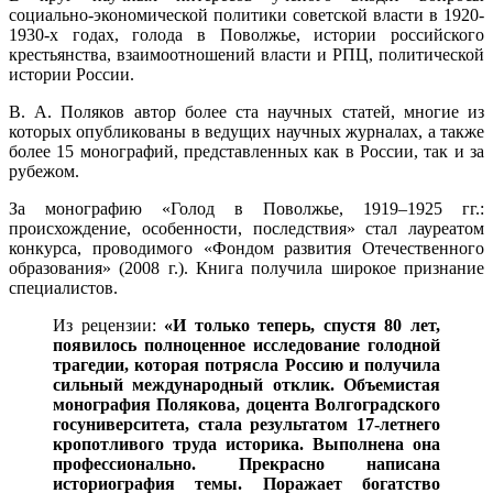
социально-экономической политики советской власти в 1920-
1930-х годах, голода в Поволжье, истории российского
крестьянства, взаимоотношений власти и РПЦ, политической
истории России.
В. А. Поляков автор более ста научных статей, многие из
которых опубликованы в ведущих научных журналах, а также
более 15 монографий, представленных как в России, так и за
рубежом.
За монографию «Голод в Поволжье, 1919–1925 гг.:
происхождение, особенности, последствия» стал лауреатом
конкурса, проводимого «Фондом развития Отечественного
образования» (2008 г.). Книга получила широкое признание
специалистов.
Из рецензии:
«И только теперь, спустя 80 лет,
появилось полноценное исследование голодной
трагедии, которая потрясла Россию и получила
сильный международный отклик. Объемистая
монография Полякова, доцента Волгоградского
госуниверситета, стала результатом 17-летнего
кропотливого труда историка. Выполнена она
профессионально. Прекрасно написана
историография темы. Поражает богатство