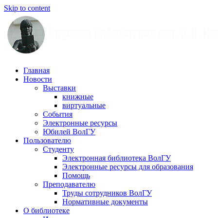
Skip to content
Научная
Главная
библиотека
Новости
им.
Выставки
О.
книжные
В.
виртуальные
Иншакова
События
Электронные ресурсы
Юбилей ВолГУ
Пользователю
Студенту
Электронная библиотека ВолГУ
Электронные ресурсы для образования
Помощь
Преподавателю
Труды сотрудников ВолГУ
Нормативные документы
О библиотеке