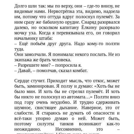
Долго шли так: мы по верху, они – где-то внизу, не
видимые нами. Нервотрёпка эта, видимо, надоела
им, потому что оттуда вдруг полоснул пулемёт. За
ним сразу же бабахнуло орудие. Снаряд разорвался
далеко, но осколком капитану Ёлкину разорвало
мочку уха. Когда я перевязывала его, он говорил
начальнику штаба:
– Ещё побьём друг друга. Надо кому-то ползти
туда.
Они замолчали. Я понимала: некого послать. Не из
экипажа же брать человека.
– Разрешите мне? – попросила я.
– Давай, – помолчав, сказал комбат.
Сердце стучит. Приходит мысль, что откос, может
быть, заминирован. Я ползу и думаю: «Хоть бы не
было мин. И хоть бы не стрелял пулемёт. И хоть
бы никто не полоснул из автомата…» Ползти вниз
под гору очень неудобно. И трудно сдерживать
шумное, свистящее дыхание. Наверное, это от
слабости. Я стараюсь не думать об опасности и
всё-таки упорно думаю о ней. Может быть,
поэтому силуэты танков возникают как-то
неожиданно. Несомненно, это –