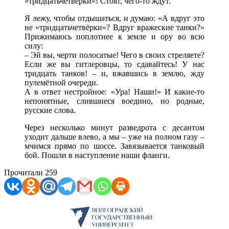
«тридцатьчетвёрки»! Стоят, чего-то ждут.
Я лежу, чтобы отдышаться, и думаю: «А вдруг это
не «тридцатьчетвёрки»? Вдруг вражеские танки?»
Прижимаюсь поплотнее к земле и ору во всю
силу:
– Эй вы, черти полосатые! Чего в своих стреляете?
Если же вы гитлеровцы, то сдавайтесь! У нас
тридцать танков! – и, вжавшись в землю, жду
пулемётной очереди.
А в ответ нестройное: «Ура! Наши!» И какие-то
непонятные, слившиеся воедино, но родные,
русские слова.
Через несколько минут разведрота с десантом
уходит дальше влево, а мы – уже на полном газу –
мчимся прямо по шоссе. Завязывается танковый
бой. Пошли в наступление наши фланги.
Прочитали
259