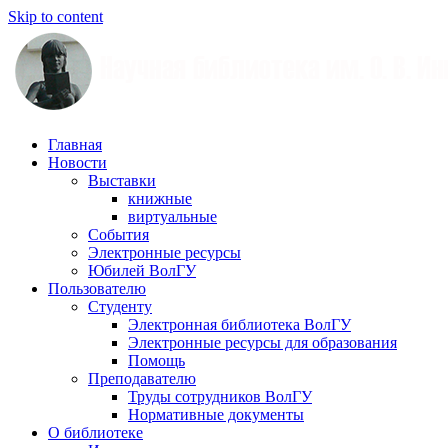
Skip to content
Научная
Главная
библиотека
Новости
им.
Выставки
О.
книжные
В.
виртуальные
Иншакова
События
Электронные ресурсы
Юбилей ВолГУ
Пользователю
Студенту
Электронная библиотека ВолГУ
Электронные ресурсы для образования
Помощь
Преподавателю
Труды сотрудников ВолГУ
Нормативные документы
О библиотеке