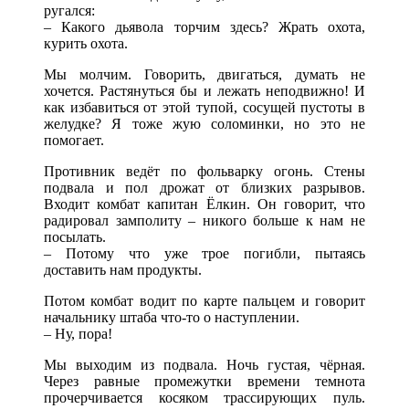
ругался:
– Какого дьявола торчим здесь? Жрать охота,
курить охота.
Мы молчим. Говорить, двигаться, думать не
хочется. Растянуться бы и лежать неподвижно! И
как избавиться от этой тупой, сосущей пустоты в
желудке? Я тоже жую соломинки, но это не
помогает.
Противник ведёт по фольварку огонь. Стены
подвала и пол дрожат от близких разрывов.
Входит комбат капитан Ёлкин. Он говорит, что
радировал замполиту – никого больше к нам не
посылать.
– Потому что уже трое погибли, пытаясь
доставить нам продукты.
Потом комбат водит по карте пальцем и говорит
начальнику штаба что-то о наступлении.
– Ну, пора!
Мы выходим из подвала. Ночь густая, чёрная.
Через равные промежутки времени темнота
прочерчивается косяком трассирующих пуль.