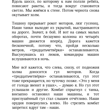
Вдоль шоссе, по которому к нам ползли ребята,
повисают ракеты, и тогда вокруг становится
светло. Мы жмёмся к стене. Потом чернота снова
окутывает холм.
Тишину прерывает рокот моторов, лязг гусениц.
Наши танки выходят из укрытий, выстраиваются
на дороге. Значит, в бой. И вот на самых малых
оборотах, почти бесшумно колонна из четырёх
машин движется вперёд. Дорога кажется
бесконечной, потому что, пройдя несколько
метров, «тридцатьчетвёрки» останавливаются.
Высунувшись из люков, командиры машин
вслушиваются в ночь.
Мне всё кажется, что слева, снизу, от подножия
холма доносится гул моторов. Когда
«тридцатьчетвёрки» останавливаются, гул этот
тоже прекращается, но чуточку позже. «Это у меня
от голода звенит в ушах», – думаю я. Но гул этот
услышали и другие. Комбат спрыгнул с танка,
внезапно остановил наши машины, и тот
приглушённый гул стал слышен отчётливо. Наши
орудия повернулись влево. Но стрелять комбат
запретил: вдруг там – наши.