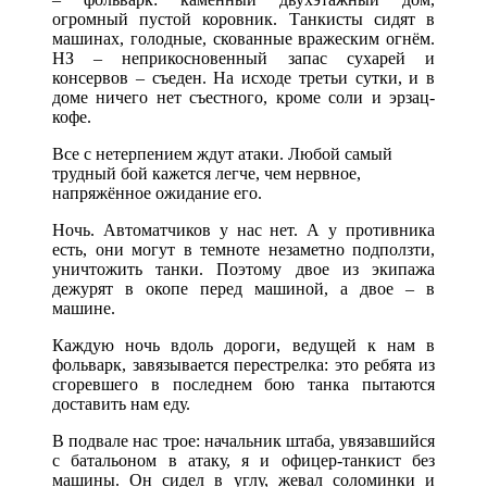
огромный пустой коровник. Танкисты сидят в
машинах, голодные, скованные вражеским огнём.
НЗ – неприкосновенный запас сухарей и
консервов – съеден. На исходе третьи сутки, и в
доме ничего нет съестного, кроме соли и эрзац-
кофе.
Все с нетерпением ждут атаки. Любой самый
трудный бой кажется легче, чем нервное,
напряжённое ожидание его.
Ночь. Автоматчиков у нас нет. А у противника
есть, они могут в темноте незаметно подползти,
уничтожить танки. Поэтому двое из экипажа
дежурят в окопе перед машиной, а двое – в
машине.
Каждую ночь вдоль дороги, ведущей к нам в
фольварк, завязывается перестрелка: это ребята из
сгоревшего в последнем бою танка пытаются
доставить нам еду.
В подвале нас трое: начальник штаба, увязавшийся
с батальоном в атаку, я и офицер-танкист без
машины. Он сидел в углу, жевал соломинки и