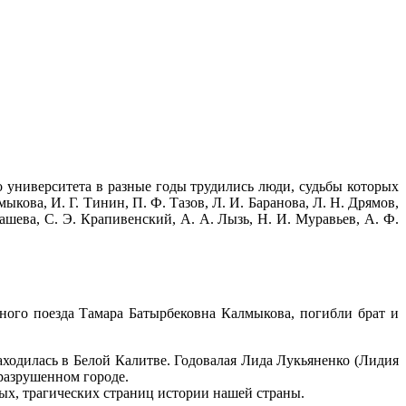
 университета в разные годы трудились люди, судьбы которых
кова, И. Г. Тинин, П. Ф. Тазов, Л. И. Баранова, Л. Н. Дрямов,
рашева, С. Э. Крапивенский, А. А. Лызь, Н. И. Муравьев, А. Ф.
ного поезда Тамара Батырбековна Калмыкова, погибли брат и
ходилась в Белой Калитве. Годовалая Лида Лукьяненко (Лидия
 разрушенном городе.
ых, трагических страниц истории нашей страны.