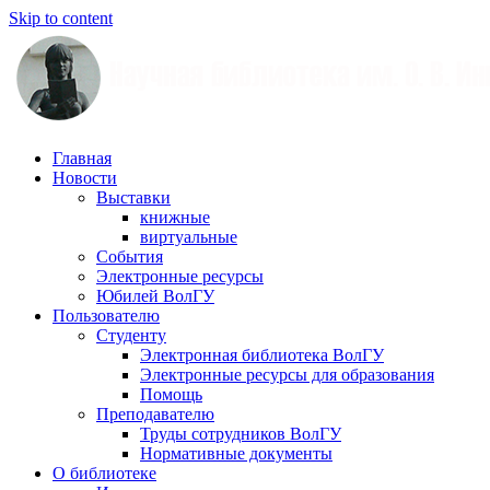
Skip to content
Научная
Главная
библиотека
Новости
им.
Выставки
О.
книжные
В.
виртуальные
Иншакова
События
Электронные ресурсы
Юбилей ВолГУ
Пользователю
Студенту
Электронная библиотека ВолГУ
Электронные ресурсы для образования
Помощь
Преподавателю
Труды сотрудников ВолГУ
Нормативные документы
О библиотеке