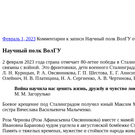
Февраль 1, 2023
Комментарии
к записи Научный полк ВолГУ
о
Научный полк ВолГУ
2 февраля 2023 года страна отмечает 80-летие победы в Стали
связаны с войной. Это фронтовики, дети военного Сталинграда,
Л. Н. Курицын, Р. А. Овсянникова, Г. П. Шестова, Е. Г. Аниси
Олейнич, Н. В. Платицина, Н. А. Сергиенко, А. В. Чертинова, 
Война научила нас ценить жизнь, дружбу и чувство л
М. М. Загорулько
Боевое крещение под Сталинградом получил юный Максим Мат
сестра Вячеслава Васильевича Малыченко.
Роза Чернова (Роза Афанасьевна Овсянникова) вместе с мамо
Ивановна Баранова) чудом уцелела в августовской бомбежке Ст
Память о тяжелых временах, мужестве и стойкости народа жив