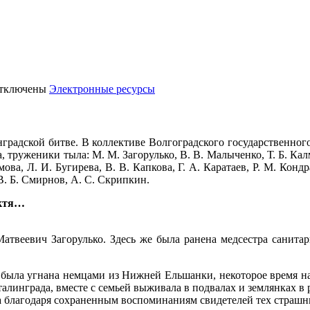
тключены
Электронные ресурсы
нградской битве.
В коллективе Волгоградского государственного
 труженики тыла: М. М. Загорулько, В. В. Малыченко, Т. Б. Калмы
мова, Л. И. Бугирева, В. В. Капкова, Г. А. Каратаев, Р. М. Конд
В. Б. Смирнов, А. С. Скрипкин.
октя…
веевич Загорулько. Здесь же была ранена медсестра санитар
й была угнана немцами из Нижней Ельшанки, некоторое время на
алинграда, вместе с семьей выживала в подвалах и землянках в
а благодаря сохраненным воспоминаниям свидетелей тех страшн