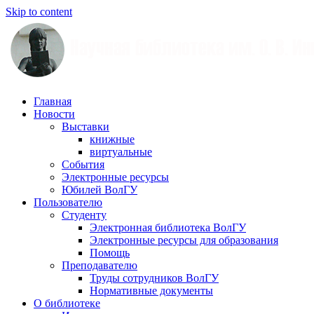
Skip to content
Научная
Главная
библиотека
Новости
им.
Выставки
О.
книжные
В.
виртуальные
Иншакова
События
Электронные ресурсы
Юбилей ВолГУ
Пользователю
Студенту
Электронная библиотека ВолГУ
Электронные ресурсы для образования
Помощь
Преподавателю
Труды сотрудников ВолГУ
Нормативные документы
О библиотеке